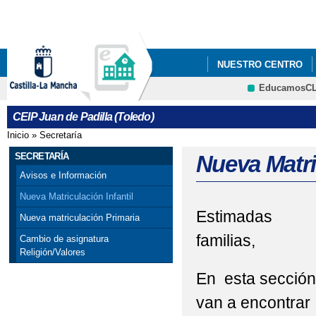
Pa
co
pri
NUESTRO CENTRO
EducamosC
RADIO ONDA PADILL
CRFP
CEIP Juan de Padilla (Toledo)
Inicio
»
Secretaría
Se encuentra usted aquí
SECRETARÍA
Nueva Matric
Avisos e Información
Nueva Matriculación Infantil
Estimadas
Nueva matriculación Primaria
familias,
Cambio de asignatura
Religión/Valores
En esta sección
van a encontrar