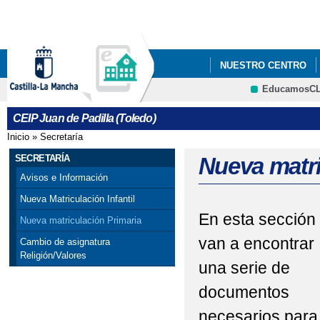
Pa
co
pri
NUESTRO CENTRO
EducamosC
RADIO ONDA PADILL
CRFP
CEIP Juan de Padilla (Toledo)
Inicio
»
Secretaría
Se encuentra usted aquí
SECRETARÍA
Nueva matri
Avisos e Información
Nueva Matriculación Infantil
En esta sección
Nueva matriculación Primaria
van a encontrar
Cambio de asignatura
Religión/Valores
una serie de
documentos
necesarios para