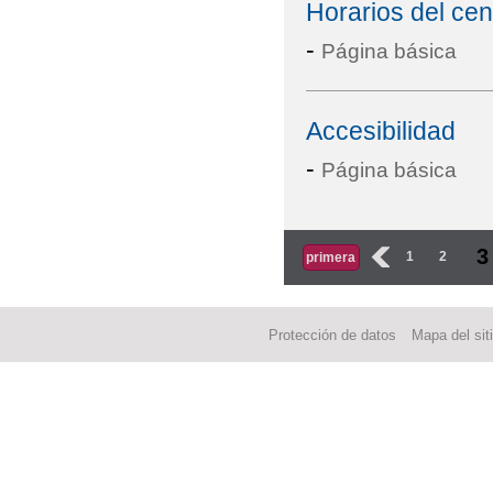
Horarios del cen
-
Página básica
Accesibilidad
-
Página básica
Páginas
3
‹
1
2
primera
Protección de datos
Mapa del sit